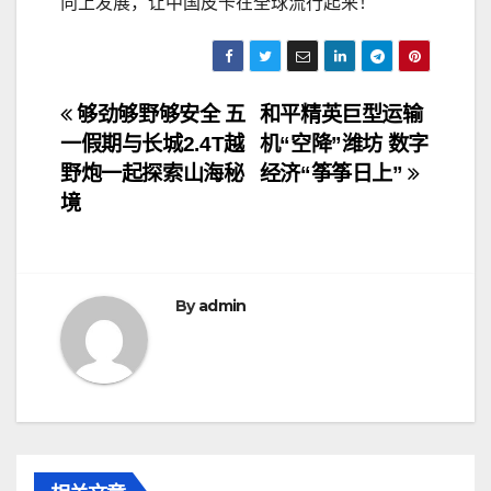
向上发展，让中国皮卡在全球流行起来！
文
够劲够野够安全 五
和平精英巨型运输
一假期与长城2.4T越
机“空降”潍坊 数字
章
野炮一起探索山海秘
经济“筝筝日上”
导
境
航
By
admin