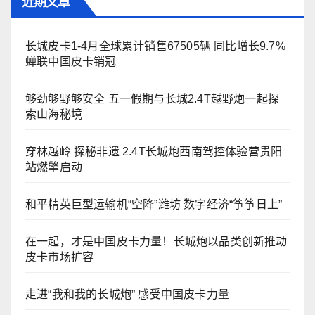
近期文章
长城皮卡1-4月全球累计销售67505辆 同比增长9.7%
蝉联中国皮卡销冠
够劲够野够安全 五一假期与长城2.4T越野炮一起探
索山海秘境
穿林越岭 探秘非遗 2.4T长城炮西南驾控体验营贵阳
站燃擎启动
和平精英巨型运输机“空降”潍坊 数字经济“筝筝日上”
在一起，才是中国皮卡力量！长城炮以品类创新推动
皮卡市场扩容
走进“我和我的长城炮” 感受中国皮卡力量