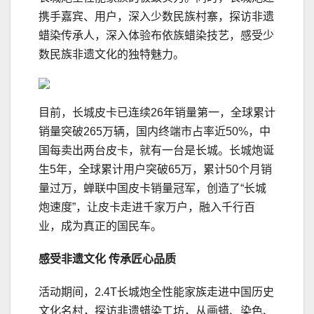
携手嘉宾、用户，深入少数民族村寨，探访非遗
蜡染传承人，深入体验布依族蜡染技艺，感受少
数民族非遗文化的独特魅力。
目前，长城皮卡已连续26年销量第一，全球累计
销量突破265万辆，国内终端市占率近50%，中
国每卖出两台皮卡，就有一台是长城。长城炮诞
生5年，全球累计用户突破65万，累计50个月销
量过万，蝉联中国皮卡销量冠军，创造了“长城
炮速度”，让皮卡走进千家万户，融入千行百
业，成为真正的国民车。
感受非遗文化 传承匠心品质
活动期间，2.4T长城炮全性能家族走进中国历史
文化名村，探访非遗蜡染工坊，从画蜡、染色、