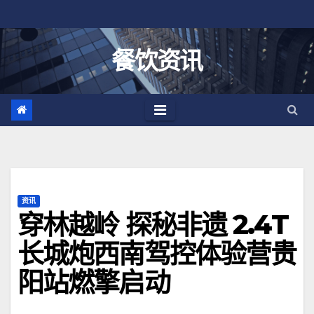
跳
至
内
餐饮资讯
容
资讯
穿林越岭 探秘非遗 2.4T
长城炮西南驾控体验营贵
阳站燃擎启动