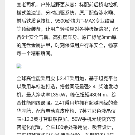
变老司机，户外越野更从容；标配前后桥电控机
械式差速锁、分时四驱系统，原厂配备涉水喉、
前后铁质竞技杠、9500磅拉力T-MAX专业绞盘
等顶级装备，让用户轻松应对各种极端路况；配
备6个安全气囊、高强度车身、原厂标配3mm厚
的底盘金属护甲，时刻保障用户行车安全，畅享
每一个精彩瞬间。
全球高性能乘用皮卡2.4T乘用炮，基于坦克平台
以乘用车标准打造，搭载同级最强2.4T柴油发动
机，最大净功率135kW，峰值扭矩480N·m，综
合性能同级最强。2.4T乘用炮拥有超越同级的豪
华座舱，配备电动真皮座椅、7英寸彩色液晶仪
表+12.3英寸智联触控屏、50W手机无线快充等
智能化配置，全车100余处采用隔、吸音设计，