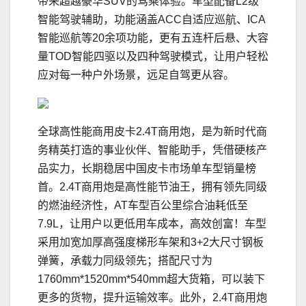
带来超越豪华SUV的驾乘体验。车型配备L2级
智能驾驶辅助，功能涵盖ACC自适应巡航、ICA
智能巡航等20余项功能，更有五连杆后悬、大容
量TOD智能四驱以及四种驾驶模式，让用户轻松
应对每一种户外场景，远足自驾更从容。
全球高性能商用皮卡2.4T商用炮，是为新时代商
务精英打造的事业伙伴、智能助手，凭借硬核产
品实力，长期稳居中国皮卡市场单车型销量榜
首。2.4T商用炮是高性能节油王，拥有领先同级
的燃油经济性，AT车型百公里综合油耗低至
7.9L，让用户以更低用车成本，高效创富！车型
采用加宽加厚高强度梯形车架和3+2大尺寸钢板
弹簧，承载力同级领先；搭配尺寸为
1760mm*1520mm*540mm超大货箱，可以装下
更多的货物，提升运输效率。此外，2.4T商用炮